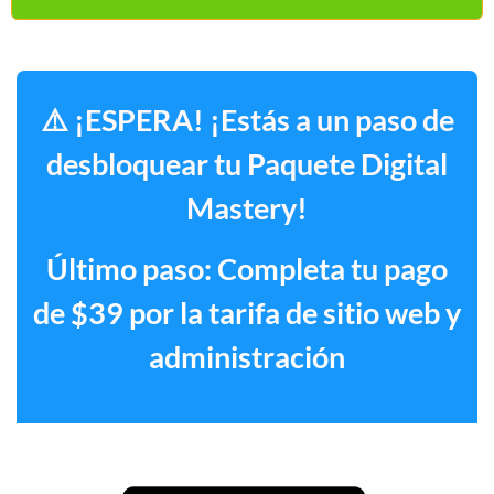
⚠️ ¡ESPERA! ¡Estás a un paso de
desbloquear tu Paquete Digital
Mastery!
Último paso: Completa tu pago
de $39 por la tarifa de sitio web y
administración