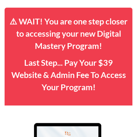
⚠️ WAIT! You are one step closer
to accessing your new Digital
Mastery Program!
Last Step... Pay Your $39
Website & Admin Fee To Access
Your Program!